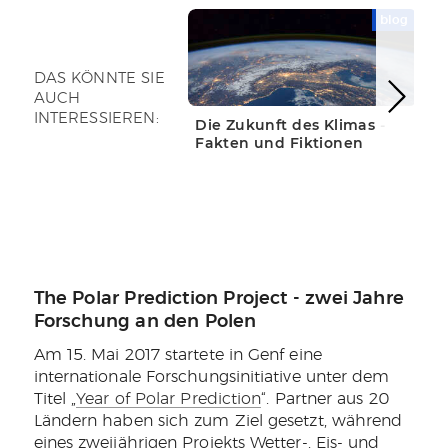
blog
WEITERLESEN
WE
DAS KÖNNTE SIE
AUCH
INTERESSIEREN:
Die Zukunft des Klimas -
Wi
Fakten und Fiktionen
En
The Polar Prediction Project - zwei Jahre
Forschung an den Polen
Am 15. Mai 2017 startete in Genf eine
internationale Forschungsinitiative unter dem
Titel „
Year of Polar Prediction
“. Partner aus 20
Ländern haben sich zum Ziel gesetzt, während
eines zweijährigen Projekts Wetter-, Eis- und