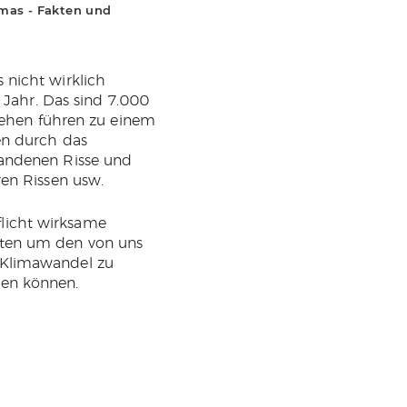
imas - Fakten und
Physik, Politik und die große Lücke
dazwischen
 nicht wirklich
 Jahr. Das sind 7.000
 gehen führen zu einem
en durch das
handenen Risse und
ren Rissen usw.
Pflicht wirksame
sten um den von uns
 Klimawandel zu
men können.