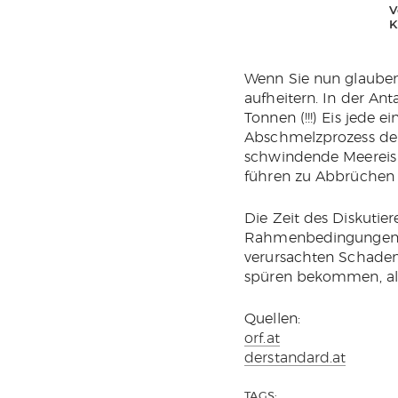
V
K
Wenn Sie nun glauben 
aufheitern. In der Ant
Tonnen (!!!) Eis jede
Abschmelzprozess der 
schwindende Meereis 
führen zu Abbrüchen v
Die Zeit des Diskutier
Rahmenbedingungen zu
verursachten Schaden
spüren bekommen, all
Quellen:
orf.at
derstandard.at
TAGS: