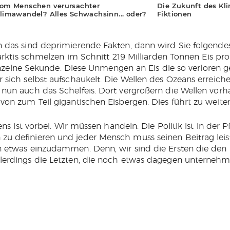
om Menschen verursachter
Die Zukunft des Kl
limawandel? Alles Schwachsinn... oder?
Fiktionen
das sind deprimierende Fakten, dann wird Sie folgendes
arktis schmelzen im Schnitt 219 Milliarden Tonnen Eis pro
 einzelne Sekunde. Diese Unmengen an Eis die so verloren
sich selbst aufschaukelt. Die Wellen des Ozeans erreich
nun auch das Schelfeis. Dort vergrößern die Wellen vor
on zum Teil gigantischen Eisbergen. Dies führt zu weite
ens ist vorbei. Wir müssen handeln. Die Politik ist in der 
 definieren und jeder Mensch muss seinen Beitrag lei
 etwas einzudämmen. Denn, wir sind die Ersten die den
erdings die Letzten, die noch etwas dagegen unterneh