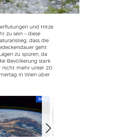
berflutungen und Hitze
 zu sein – diese
turanstieg, dass die
eedeckendauer geht
Lagen zu spüren, da
die Bevölkerung stark
r nicht mehr unter 20
mmertag in Wien über
blog
n
WEITERLESEN