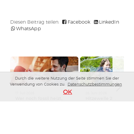
Diesen Beitrag teilen:
Facebook
LinkedIn
WhatsApp
WEITERLESEN
WEITERLESEN
Durch die weitere Nutzung der Seite stimmen Sie der
Verwendung von Cookies zu.
Datenschutzbestimmungen
OK
17. Juli 2026
26. Juni 2026
Wer noch fossil heizt,
Hitzewelle 2026: 6 Tip
zahlt jedes Jahr drauf –
die wirklich helfen
was Sie jetzt wissen
sollten
Alle Themen