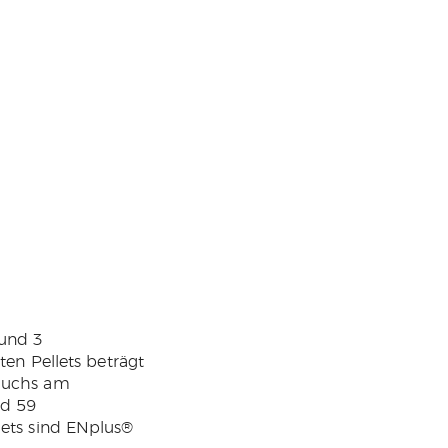
 und 3
ten Pellets beträgt
rauchs am
nd 59
lets sind ENplus®