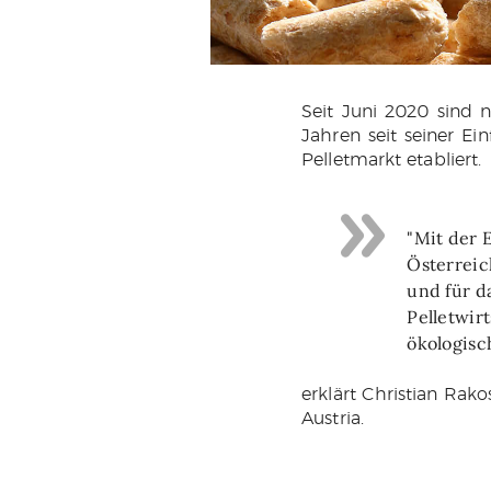
Seit Juni 2020 sind 
Jahren seit seiner E
Pelletmarkt etabliert.
"Mit der 
Österreic
und für d
Pelletwir
ökologisc
erklärt Christian Rak
Austria.