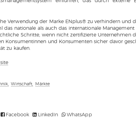
ätsmanagementsystem einführen, das durch externe E
he Verwendung der Marke ENplus® zu verhindern und die 
hl das nationale als auch das internationale Management 
tliche Schritte, wenn nicht zertifizierte Unternehmen d
en Konsumentinnen und Konsumenten sicher davor geschü
ät zu kaufen.
site
hnik,
Wirtschaft,
Märkte
Facebook
LinkedIn
WhatsApp