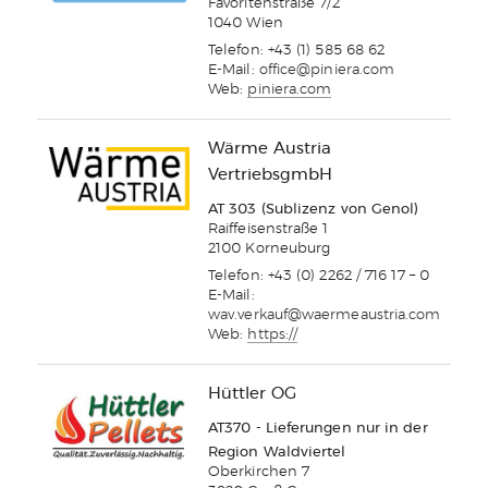
Favoritenstraße 7/2
1040 Wien
Telefon: +43 (1) 585 68 62
E-Mail:
office@piniera.com
Web:
piniera.com
Wärme Austria
VertriebsgmbH
AT 303 (Sublizenz von Genol)
Raiffeisenstraße 1
2100 Korneuburg
Telefon: +43 (0) 2262 / 716 17 – 0
E-Mail:
wav.verkauf@waermeaustria.com
Web:
https://
Hüttler OG
AT370 - Lieferungen nur in der
Region Waldviertel
Oberkirchen 7