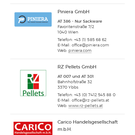
Piniera GmbH
AT 386 - Nur Sackware
Favoritenstraße 7/2
1040 Wien
Telefon: +43 (1) 585 68 62
E-Mail:
office@piniera.com
Web:
piniera.com
RZ Pellets GmbH
AT 007 und AT 301
Bahnhofstraße 32
3370 Ybbs
Telefon: +43 (0) 7412 545 88 0
E-Mail:
office@rz-pellets.at
Web:
www.rz-pellets.at
Carico Handelsgesellschaft
m.b.H.