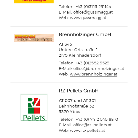
Telefon: +43 (0)3113 231144
E-Mail:
office@gussmagg.at
Web:
www.gussmagg.at
Brennholzinger GmbH
AT 345
Untere Ortsstraße 1
2170 Kleinhadersdorf
Telefon: +43 (0)2552 3523
E-Mail:
office@brennholzinger.at
Web:
www.brennholzinger.at
RZ Pellets GmbH
AT 007 und AT 301
Bahnhofstraße 32
3370 Ybbs
Telefon: +43 (0) 7412 545 88 0
E-Mail:
office@rz-pellets.at
Web:
www.rz-pellets.at