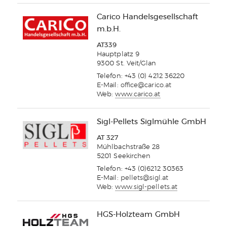
Carico Handelsgesellschaft
m.b.H.
AT339
Hauptplatz 9
9300 St. Veit/Glan
Telefon: +43 (0) 4212 36220
E-Mail:
office@carico.at
Web:
www.carico.at
Sigl-Pellets Siglmühle GmbH
AT 327
Mühlbachstraße 28
5201 Seekirchen
Telefon: +43 (0)6212 30363
E-Mail:
pellets@sigl.at
Web:
www.sigl-pellets.at
HGS-Holzteam GmbH