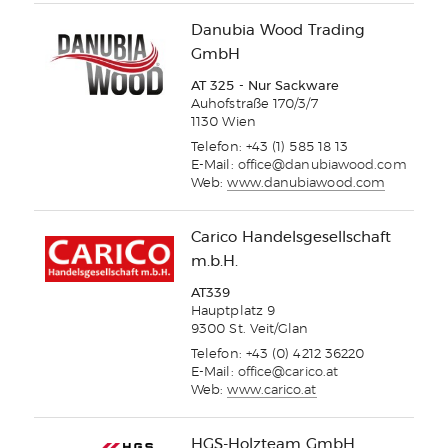
Danubia Wood Trading
GmbH
AT 325 - Nur Sackware
Auhofstraße 170/3/7
1130 Wien
Telefon: +43 (1) 585 18 13
E-Mail:
office@danubiawood.com
Web:
www.danubiawood.com
Carico Handelsgesellschaft
m.b.H.
AT339
Hauptplatz 9
9300 St. Veit/Glan
Telefon: +43 (0) 4212 36220
E-Mail:
office@carico.at
Web:
www.carico.at
HGS-Holzteam GmbH