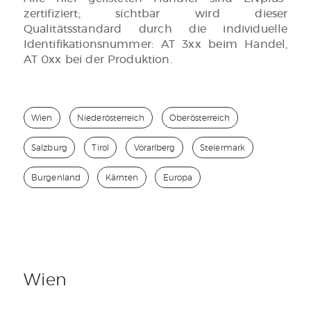
zertifiziert; sichtbar wird dieser
Qualitätsstandard durch die individuelle
Identifikationsnummer: AT 3xx beim Handel,
AT 0xx bei der Produktion.
Wien
Niederösterreich
Oberösterreich
Salzburg
Tirol
Vorarlberg
Steiermark
Burgenland
Kärnten
Europa
Wien