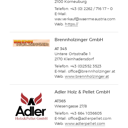
2100 Korneuburg
Telefon: +43 (0) 2262 / 716 17 – 0
E-Mail:
wav.verkauf@waermeaustria.com
Web:
https://
Brennholzinger GmbH
AT 345
Untere Ortsstraße 1
2170 Kleinhadersdorf
Telefon: +43 (0)2552 3523
E-Mail:
office@brennholzinger.at
Web:
www.brennholzinger.at
Adler Holz & Pellet GmbH
AT365
Wiesengasse 27/8
Telefon: +43 664 1036605
E-Mail:
office@adlerpellet.com
Web:
www.adlerpellet.com