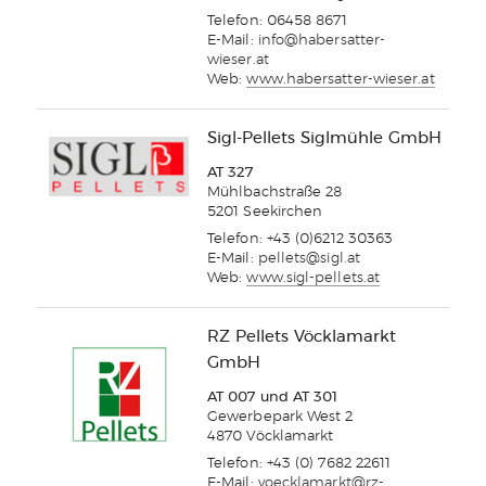
Telefon: 06458 8671
E-Mail:
info@habersatter-
wieser.at
Web:
www.habersatter-wieser.at
Sigl-Pellets Siglmühle GmbH
AT 327
Mühlbachstraße 28
5201 Seekirchen
Telefon: +43 (0)6212 30363
E-Mail:
pellets@sigl.at
Web:
www.sigl-pellets.at
RZ Pellets Vöcklamarkt
GmbH
AT 007 und AT 301
Gewerbepark West 2
4870 Vöcklamarkt
Telefon: +43 (0) 7682 22611
E-Mail:
voecklamarkt@rz-