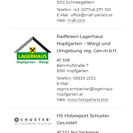
5212 Schneegattern
Telefon: +43 (0)7746 2711 301
E-Mail:
office@mafi-pellets.at
Web:
mafi.com
Raiffeisen-Lagerhaus
Hopfgarten – Wörgl und
Umgebung reg. Gen.m.b.H.
AT 306
Bahnhofstraße 7
6361 Hopfgarten
Telefon: 05335 2332
E-Mail:
regina.embacher@lagerhaus-
hopfgarten.at
Web:
www.holzpellets.tirol
HS Holzexport Schuster
Ges.mbH
AT 322 Nur Sackware!