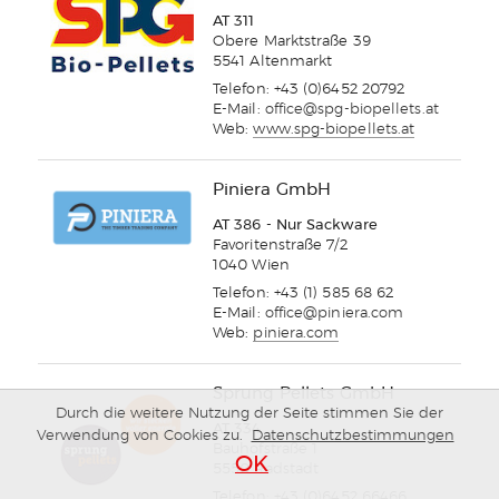
AT 311
Obere Marktstraße 39
5541 Altenmarkt
Telefon: +43 (0)6452 20792
E-Mail:
office@spg-biopellets.at
Web:
www.spg-biopellets.at
Piniera GmbH
AT 386 - Nur Sackware
Favoritenstraße 7/2
1040 Wien
Telefon: +43 (1) 585 68 62
E-Mail:
office@piniera.com
Web:
piniera.com
Sprung Pellets GmbH
Durch die weitere Nutzung der Seite stimmen Sie der
AT 334
Verwendung von Cookies zu.
Datenschutzbestimmungen
Bauhofstraße 1
OK
5550 Radstadt
Telefon: +43 (0)6452 66466