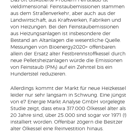
Das oft diskutierte Problem Feinstaub ist
vieldimensional: Feinstaubemissionen stammen
aus dem Straßenverkehr, aber auch aus der
Landwirtschaft, aus Kraftwerken, Fabriken und
von Heizungen. Bei den Feinstaubemissionen
aus Heizungsanlagen ist insbesondere der
Bestand an Altanlagen die wesentliche Quelle.
Messungen von Bioenergy2020+ offenbaren:
allein der Ersatz alter Festbrennstoffkessel durch
neue Pelletsheizanlagen würde die Emissionen
von Feinstaub (PM
) auf ein Zehntel bis ein
1
Hundertstel reduzieren.
Allerdings kommt der Markt für neue Heizkessel
leider nur sehr langsam in Schwung. Eine jüngst
von e7 Energie Markt Analyse GmbH vorgelegte
Studie zeigt, dass etwa 317.000 Ölkessel älter als
20 Jahre sind, über 25.000 sind sogar vor 1971 (!)
installiert worden. Offenbar zögern die Besitzer
alter Ölkessel eine Reinvestition hinaus.