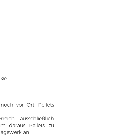
g an
och vor Ort, Pellets
eich ausschließlich
um daraus Pellets zu
 Sägewerk an.