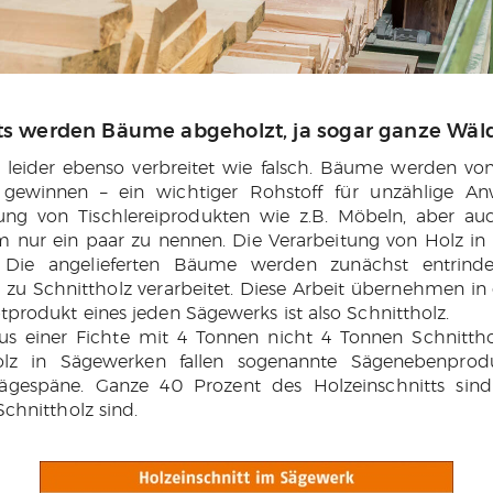
lets werden Bäume abgeholzt, ja sogar ganze Wäl
 leider ebenso verbreitet wie falsch. Bäume werden von 
ewinnen – ein wichtiger Rohstoff für unzählige An
lung von Tischlereiprodukten wie z.B. Möbeln, aber a
m nur ein paar zu nennen. Die Verarbeitung von Holz in 
. Die angelieferten Bäume werden zunächst entrind
zu Schnittholz verarbeitet. Diese Arbeit übernehmen in 
rodukt eines jeden Sägewerks ist also Schnittholz.
aus einer Fichte mit 4 Tonnen nicht 4 Tonnen Schnittho
olz in Sägewerken fallen sogenannte Sägenebenprod
ägespäne. Ganze 40 Prozent des Holzeinschnitts sin
chnittholz sind.