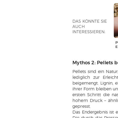
W
DAS KÖNNTE SIE
AUCH
INTERESSIEREN:
P
E
Mythos 2: Pellets b
Pellets sind ein Nat
lediglich zur Erlei
beigemengt. Lignin, ei
ihrer Form bleiben un
ersten Schritt die n
hohem Druck – ähnlic
gepresst.
Das Endergebnis ist e
Die durch das Pressen