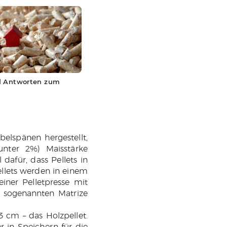
d Antworten zum
elspänen hergestellt,
unter 2%) Maisstärke
 dafür, dass Pellets in
ellets werden in einem
iner Pelletpresse mit
r sogenannten Matrize
3 cm – das Holzpellet.
r in Speichern für die