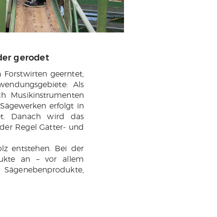
der gerodet
Forstwirten geerntet,
wendungsgebiete: Als
uch Musikinstrumenten
Sägewerken erfolgt in
et. Danach wird das
der Regel Gatter- und
lz entstehen. Bei der
ukte an – vor allem
d Sägenebenprodukte,