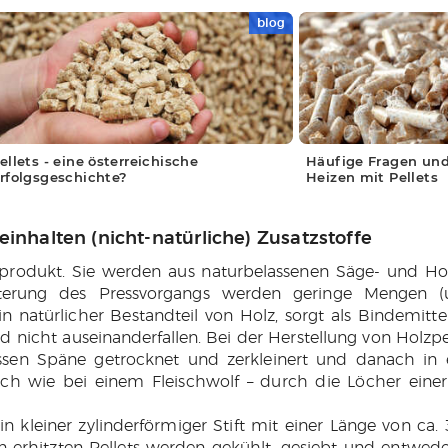
blog
EITERLESEN
WEITERLESEN
ellets - eine österreichische
Häufige Fragen un
rfolgsgeschichte?
Heizen mit Pellets
einhalten (nicht-natürliche) Zusatzstoffe
urprodukt. Sie werden aus naturbelassenen Säge- und Hob
chterung des Pressvorgangs werden geringe Mengen (
n natürlicher Bestandteil von Holz, sorgt als Bindemittel
d nicht auseinanderfallen. Bei der Herstellung von Holzp
assen Späne getrocknet und zerkleinert und danach in e
h wie bei einem Fleischwolf – durch die Löcher eine
in kleiner zylinderförmiger Stift mit einer Länge von ca. 
 erhitzten Pellets werden gekühlt, gesiebt und entwede