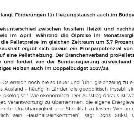
erlangt Förderungen für Heizungstausch auch im Budge
eisunterschied zwischen fossilem Heizöl und nachhal
 wie im April. Während die Ölpreise im Monatsverg
d die Pelletpreise im gleichen Zeitraum um 3,7 Prozen
Haushalt ergibt sich daraus ein Einsparpotenzial von
f eine Pelletheizung. Der Branchenverband proPellets
 und fordert von der Bundesregierung ausreichend F
tiges Heizen auch im Doppelbudget 2027/28.
in Österreich noch nie so teuer und führt gleichzeitig zu 
 Ausland – häufig in Länder, die geopolitisch instabil si
e, ökologisch wie ökonomisch. Der Ausstieg daraus ist we
tet, Verantwortung zu übernehmen, die eigene Energiev
mehr Unabhängigkeit und Stabilität zu leisten. Wer an d
tlich sein Haushaltseinkommen“, sagt Doris Stiksl, G