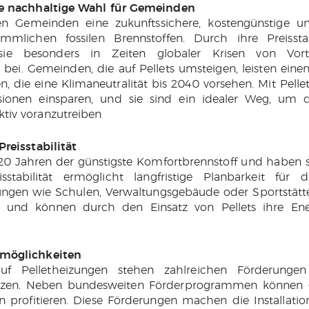
ne nachhaltige Wahl für Gemeinden
ten Gemeinden eine zukunftssichere, kostengünstige u
mmlichen fossilen Brennstoffen. Durch ihre Preissta
 sie besonders in Zeiten globaler Krisen von Vor
 bei. Gemeinden, die auf Pellets umsteigen, leisten eine
en, die eine Klimaneutralität bis 2040 vorsehen. Mit Pelle
sionen einsparen, und sie sind ein idealer Weg, um 
tiv voranzutreiben
reisstabilität
r 20 Jahren der günstigste Komfortbrennstoff und haben s
isstabilität ermöglicht langfristige Planbarkeit für
gen wie Schulen, Verwaltungsgebäude oder Sportstätte
 und können durch den Einsatz von Pellets ihre Ener
möglichkeiten
f Pelletheizungen stehen zahlreichen Förderungen
zen. Neben bundesweiten Förderprogrammen können
n profitieren. Diese Förderungen machen die Installatio