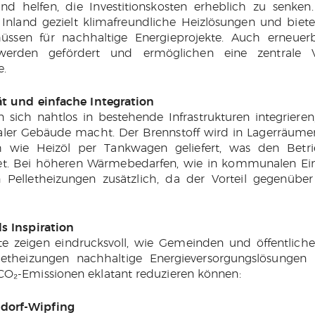
und helfen, die Investitionskosten erheblich zu senken
Inland gezielt klimafreundliche Heizlösungen und bie
hüssen für nachhaltige Energieprojekte. Auch erneue
erden gefördert und ermöglichen eine zentrale V
.
ät und einfache Integration
n sich nahtlos in bestehende Infrastrukturen integrieren,
 Gebäude macht. Der Brennstoff wird in Lagerräumen 
h wie Heizöl per Tankwagen geliefert, was den Bet
tet. Bei höheren Wärmebedarfen, wie in kommunalen Einr
n Pelletheizungen zusätzlich, da der Vorteil gegenüber
s Inspiration
te zeigen eindrucksvoll, wie Gemeinden und öffentlich
letheizungen nachhaltige Energieversorgungslösunge
CO₂-Emissionen eklatant reduzieren können:
orf-Wipfing