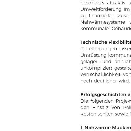
besonders attraktiv 
Umweltförderung im 
zu finanziellen Zusc
Nahwärmesysteme w
kommunaler Gebäude
Technische Flexibilit
Pelletheizungen lasse
Umrüstung kommunaler
gelagert und ähnlic
unkompliziert gestal
Wirtschaftlichkeit vo
noch deutlicher wird.
Erfolgsgeschichten al
Die folgenden Projek
den Einsatz von Pel
Kosten senken sowie 
Nahwärme Muckend