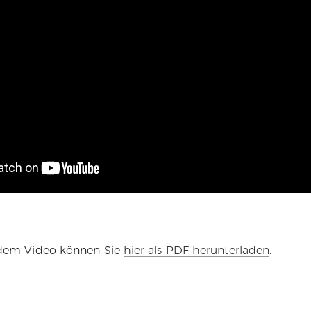
 dem Video können Sie
hier als PDF herunterladen
.