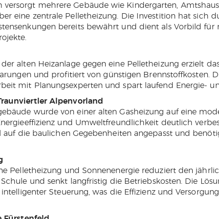
versorgt mehrere Gebäude wie Kindergarten, Amtshau
 eine zentrale Pelletheizung. Die Investition hat sich 
tensenkungen bereits bewährt und dient als Vorbild für 
ojekte.
der alten Heizanlage gegen eine Pelletheizung erzielt d
parungen und profitiert von günstigen Brennstoffkosten. 
eit mit Planungsexperten und spart laufend Energie- un
aunviertler Alpenvorland
ebäude wurde von einer alten Gasheizung auf eine mode
nergieeffizienz und Umweltfreundlichkeit deutlich verbes
al auf die baulichen Gegebenheiten angepasst und benöt
g
ne Pelletheizung und Sonnenenergie reduziert den jährli
Schule und senkt langfristig die Betriebskosten. Die Lös
intelligenter Steuerung, was die Effizienz und Versorgung
 Fürstenfeld