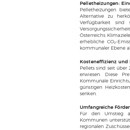
Pelletheizungen: Ei
Pelletheizungen bie
Alternative zu herkö
Verfügbarkeit sind
Versorgungssicherheit
Österreichs Klimaziel
erhebliche CO₂-Emis
kommunaler Ebene ak
Kosteneffizienz und P
Pellets sind seit übe
erwiesen. Diese Pre
Kommunale Einrichtun
günstigen Heizkosten
senken.
Umfangreiche Förder
Für den Umstieg au
Kommunen unterstüt
regionalen Zuschüsse