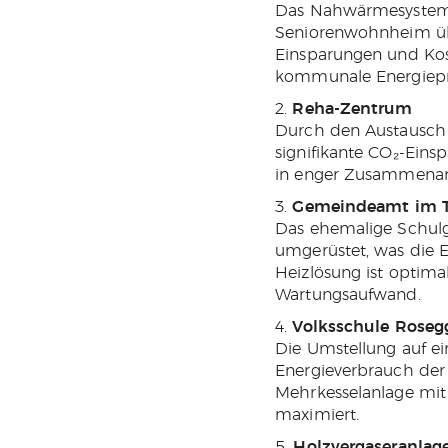
Das Nahwärmesystem 
Seniorenwohnheim über
Einsparungen und Kos
kommunale Energiepr
Reha-Zentrum
Durch den Austausch 
signifikante CO₂-Eins
in enger Zusammenarb
Gemeindeamt im Tr
Das ehemalige Schulg
umgerüstet, was die E
Heizlösung ist optim
Wartungsaufwand.
Volksschule Roseg
Die Umstellung auf ei
Energieverbrauch der 
Mehrkesselanlage mit 
maximiert.
Holzvergaseranlage