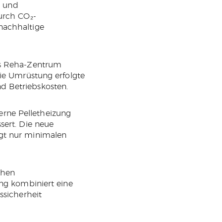
s und
durch CO₂-
nachhaltige
as Reha-Zentrum
Die Umrüstung erfolgte
d Betriebskosten.
rne Pelletheizung
sert. Die neue
igt nur minimalen
chen
ung kombiniert eine
ssicherheit