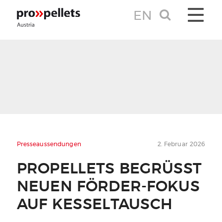
EN
TOGGLE 
Presseaussendungen
2. Februar 2026
PROPELLETS BEGRÜSST N
EUEN FÖRDER-FOKUS A
UF KESSELTAUSCH